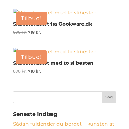
pris
pris
var:
er:
Tilbud!
1.441 kr..
642 kr..
Slibestenssæt fra Qookware.dk
Den
Den
898
kr.
718
kr.
oprindelige
aktuelle
pris
pris
var:
er:
Tilbud!
898 kr..
718 kr..
Slibestenssæt med to slibesten
Den
Den
898
kr.
718
kr.
oprindelige
aktuelle
pris
pris
var:
er:
898 kr..
718 kr..
Seneste indlæg
Sådan fuldender du bordet – kunsten at