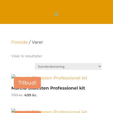
Forside
/
Varer
Viser 6 resultater
Tilbud!
Mareld Slibesten Professionel kit
Den
Den
799
kr.
499
kr.
oprindelige
aktuelle
pris
pris
var:
er: