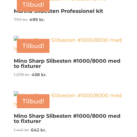
Tilbud!
799 kr..
499 kr..
Mareld Slibesten Professionel kit
Den
Den
799
kr.
499
kr.
oprindelige
aktuelle
pris
pris
var:
er:
Tilbud!
799 kr..
499 kr..
Mino Sharp Slibesten #1000/8000 med
to fixturer
Den
Den
1.278
kr.
458
kr.
oprindelige
aktuelle
pris
pris
var:
er:
Tilbud!
1.278 kr..
458 kr..
Mino Sharp Slibesten #1000/8000 med
to fixturer
Den
Den
1.441
kr.
642
kr.
oprindelige
aktuelle